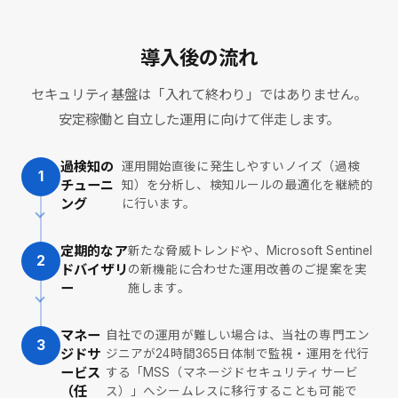
導入後の流れ
セキュリティ基盤は「入れて終わり」ではありません。
安定稼働と自立した運用に向けて伴走します。
過検知の
運用開始直後に発生しやすいノイズ（過検
1
チューニ
知）を分析し、検知ルールの最適化を継続的
ング
に行います。
定期的な
ア
新たな脅威トレンドや、Microsoft Sentinel
2
ドバイザリ
の新機能に合わせた運用改善のご提案を実
ー
施します。
マネー
自社での運用が難しい場合は、当社の専門エン
3
ジドサ
ジニアが24時間365日体制で監視・運用を代行
ービス
する「MSS（マネージドセキュリティサービ
（任
ス）」へシームレスに移行することも可能で