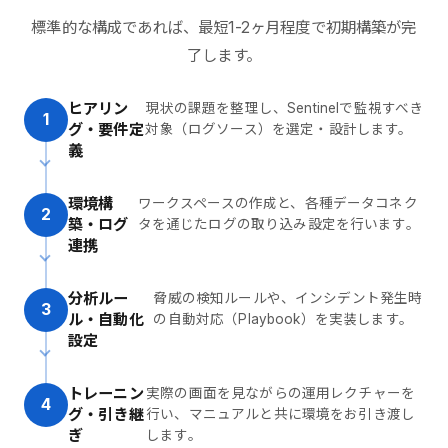
標準的な構成であれば、最短1-2ヶ月程度で初期構築が完
了します。
ヒアリン
現状の課題を整理し、Sentinelで監視すべき
1
グ・
要件定
対象（ログソース）を選定・設計します。
義
環境構
ワークスペースの作成と、各種データコネク
2
築・
ログ
タを通じたログの取り込み設定を行います。
連携
分析ルー
脅威の検知ルールや、インシデント発生時
3
ル・
自動化
の自動対応（Playbook）を実装します。
設定
トレーニン
実際の画面を見ながらの運用レクチャーを
4
グ・
引き継
行い、マニュアルと共に環境をお引き渡し
ぎ
します。